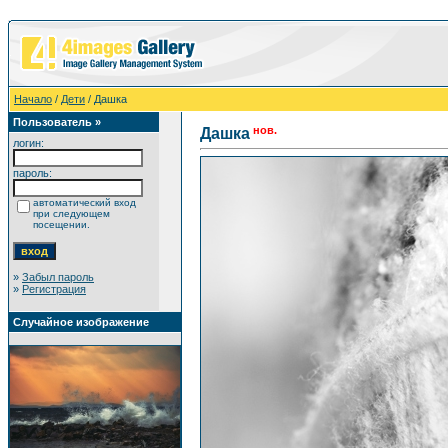
Начало
/
Дети
/ Дашка
Пользователь »
нов.
Дашка
логин:
пароль:
автоматический вход
при следующем
посещении.
»
Забыл пароль
»
Регистрация
Случайное изображение