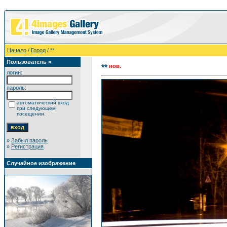
Начало
/
Город
/ **
Пользователь »
нов.
**
логин:
пароль:
автоматический вход
при следующем
посещении.
»
Забыл пароль
»
Регистрация
Случайное изображение