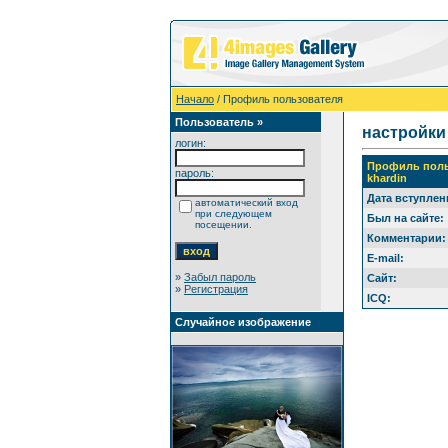
Начало
/ Профиль пользователя
Пользователь »
настройки
логин:
Профиль поль
пароль:
khardin
Дата вступлен
автоматический вход
при следующем
Был на сайте:
посещении.
Комментарии:
E-mail:
»
Забыл пароль
Сайт:
»
Регистрация
ICQ:
Случайное изображение