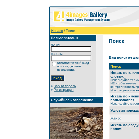
Начало
/ Поиск
Пользователь »
Поиск
логин:
пароль:
Ваш поиск не дал
автоматический вход
при следующем
Поиск
посещении.
Искать по ключ
словам:
Используйте терм
НЕ чтобы точнее
»
Забыл пароль
контролировать пр
»
Регистрация
Используйте маски 
Искать по имен
Случайное изображение
пользователя:
Используйте маски 
Условия поиска:
Жанр:
Искать по след
полям: