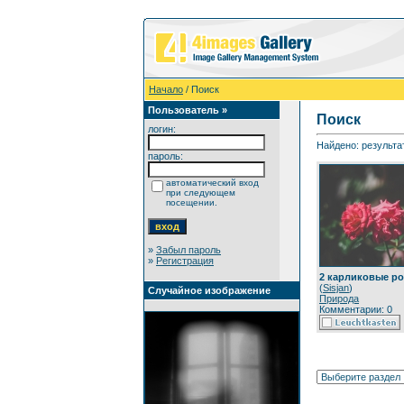
Начало
/ Поиск
Пользователь »
Поиск
логин:
Найдено: результат
пароль:
автоматический вход
при следующем
посещении.
»
Забыл пароль
»
Регистрация
2 карликовые р
(
Sisjan
)
Случайное изображение
Природа
Комментарии: 0