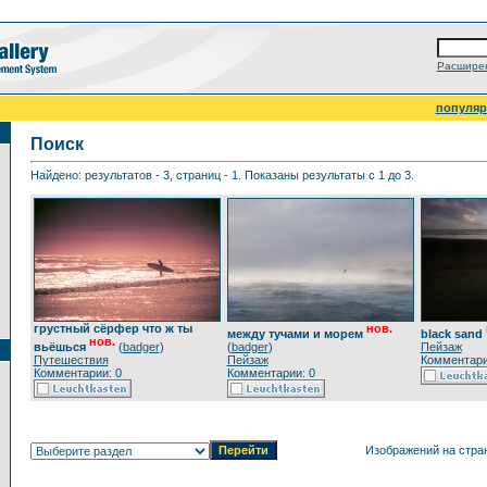
Расширен
популя
Поиск
Найдено: результатов - 3, страниц - 1. Показаны результаты с 1 до 3.
грустный сёрфер что ж ты
нов.
между тучами и морем
black sand
нов.
вьёшься
(
badger
)
(
badger
)
Пейзаж
Путешествия
Пейзаж
Комментари
Комментарии: 0
Комментарии: 0
Изображений на стра