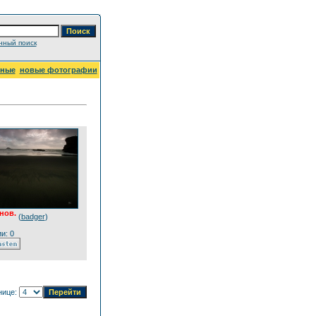
ный поиск
рные
новые фотографии
нов.
(
badger
)
и: 0
нице: