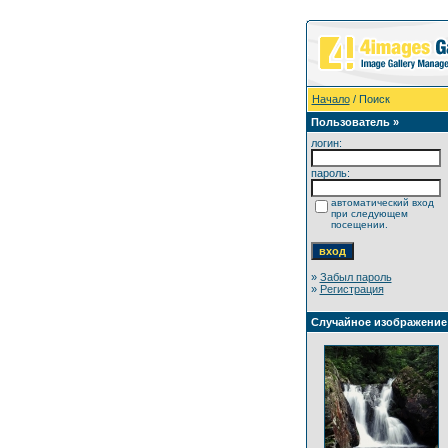
Начало
/ Поиск
Пользователь »
логин:
пароль:
автоматический вход
при следующем
посещении.
»
Забыл пароль
»
Регистрация
Случайное изображение