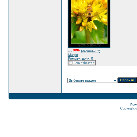
нов.
---
(
dream4232
)
Макро
Комментарии: 0
Pow
Copyright