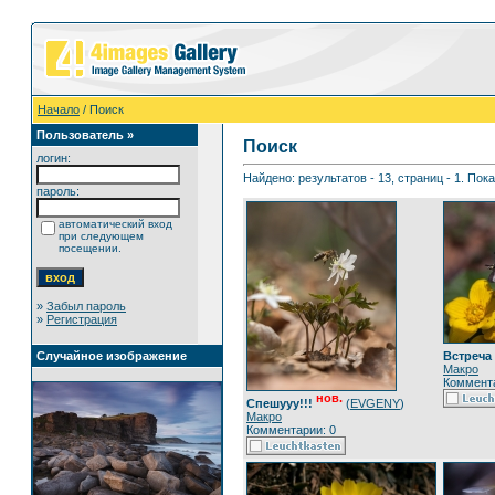
Начало
/ Поиск
Пользователь »
Поиск
логин:
Найдено: результатов - 13, страниц - 1. Пок
пароль:
автоматический вход
при следующем
посещении.
»
Забыл пароль
»
Регистрация
Встреча
Случайное изображение
Макро
Коммента
нов.
Спешууу!!!
(
EVGENY
)
Макро
Комментарии: 0