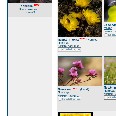
нов.
Тобизина.
Комментарии: 0
Dmitri79
За обед
Макро
Коммента
нов.
Первая пчёлка
(
Nordica
)
Природа
Комментарии: 0
Пошёл на
нов.
Пчела мая
(
Natali
)
Природа
Природа
Коммента
Комментарии: 1