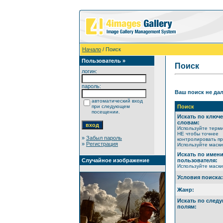
Начало
/ Поиск
Пользователь »
Поиск
логин:
пароль:
Ваш поиск не дал
автоматический вход
при следующем
Поиск
посещении.
Искать по ключ
словам:
Используйте терм
НЕ чтобы точнее
»
Забыл пароль
контролировать пр
»
Регистрация
Используйте маски 
Искать по имен
Случайное изображение
пользователя:
Используйте маски 
Условия поиска:
Жанр:
Искать по след
полям: