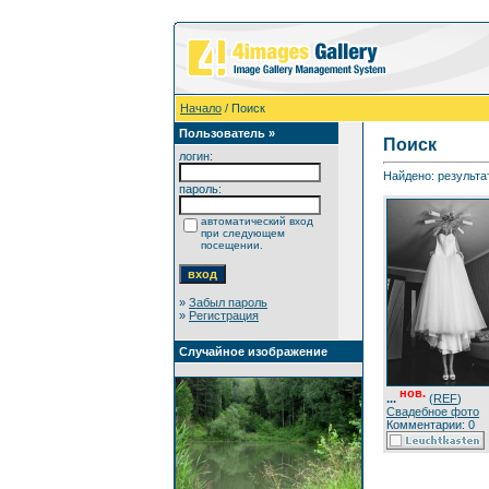
Начало
/ Поиск
Пользователь »
Поиск
логин:
Найдено: результат
пароль:
автоматический вход
при следующем
посещении.
»
Забыл пароль
»
Регистрация
Случайное изображение
нов.
...
(
REF
)
Свадебное фото
Комментарии: 0