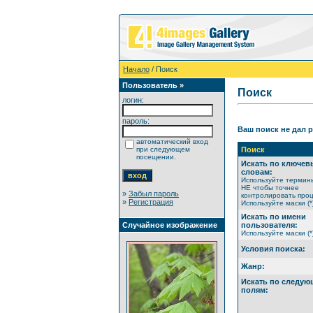
Начало
/ Поиск
Пользователь »
Поиск
логин:
пароль:
Ваш поиск не дал р
автоматический вход
при следующем
Поиск
посещении.
Искать по ключе
словам:
Используйте термин
НЕ чтобы точнее
»
Забыл пароль
контролировать проц
»
Регистрация
Используйте маски (*
Искать по имени
Случайное изображение
пользователя:
Используйте маски (*
Условия поиска:
Жанр:
Искать по следу
полям: