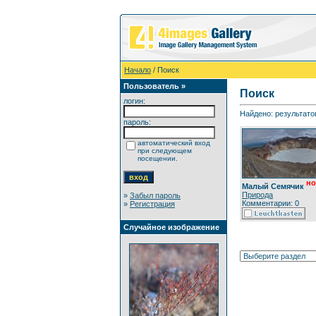
Начало
/ Поиск
Пользователь »
Поиск
логин:
Найдено: результатов
пароль:
автоматический вход
при следующем
посещении.
но
Малый Семячик
Природа
»
Забыл пароль
Комментарии: 0
»
Регистрация
Случайное изображение