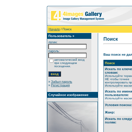
Начало
/ Поиск
Пользователь »
Поиск
логин:
пароль:
Ваш поиск не дал
автоматический вход
при следующем
Поиск
посещении.
Искать по ключ
словам:
Используйте терм
НЕ чтобы точнее
»
Забыл пароль
контролировать пр
»
Регистрация
Используйте маски 
Искать по имен
Случайное изображение
пользователя:
Используйте маски 
Условия поиска:
Жанр:
Искать по след
полям: