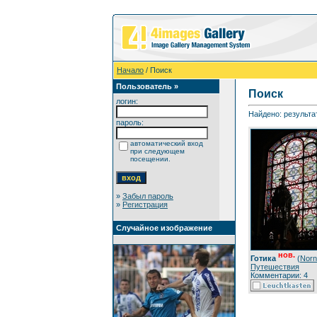
Начало
/ Поиск
Пользователь »
Поиск
логин:
Найдено: результат
пароль:
автоматический вход
при следующем
посещении.
»
Забыл пароль
»
Регистрация
Случайное изображение
нов.
Готика
(
Norn
Путешествия
Комментарии: 4