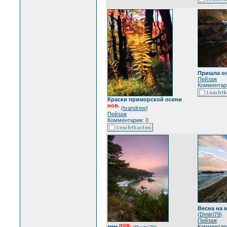
Пришла ос
Пейзаж
Комментари
Краски приморской осени
нов.
(
tvandrew
)
Пейзаж
Комментарии: 0
Весна на 
(
Dmitri79
)
Пейзаж
нов.
Комментари