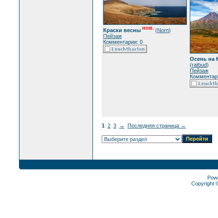
нов.
Краски весны
(
Norn
)
Пейзаж
Комментарии: 0
Осень на 
(
ratbud
)
Пейзаж
Комментари
1
2
3
→
Последняя страница →
Pow
Copyright