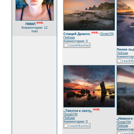
нов.
ПММЛ
Комментарии: 12
mari
нов.
Спящий Дракон.
(
Dmitri79
)
Пейзаж
Комментарии: 0
Линии льд
Пейзаж
Комментари
нов.
,,Тянутся к свету,,
(
Dmitri79
)
Пейзаж
,,Немного 
Комментарии: 0
(
Dmitri79
)
Пейзаж
Комментари