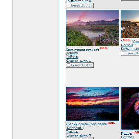
Комментарии: 0
нов.
*
(
Dmit
Пейзаж
нов.
Комментари
Красочный рассвет
(
ratbud
)
Пейзаж
Комментарии: 1
нов.
краски огненного света
(
Madgestik
)
Пейзаж
нов
Пудра
Комментарии: 3
Портрет