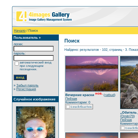
Начало
/ Поиск
Пользователь »
Поиск
логин:
Найдено: результатов - 102, страниц - 3. Пока
пароль:
автоматический вход
при следующем
посещении.
»
Забыл пароль
»
Регистрация
нов.
Вечерние краски
(
ratbud
)
Пейзаж
Случайное изображение
Комментарии: 0
,,Обитель
(
Dmitri79
)
Пейзаж
Комментари