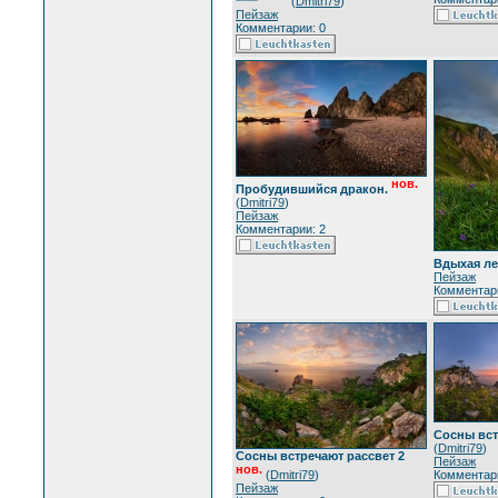
*****
(
Dmitri79
)
Пейзаж
Комментарии: 0
нов.
Пробудившийся дракон.
(
Dmitri79
)
Пейзаж
Комментарии: 2
Вдыхая ле
Пейзаж
Комментари
Сосны вст
(
Dmitri79
)
Сосны встречают рассвет 2
Пейзаж
нов.
(
Dmitri79
)
Комментари
Пейзаж