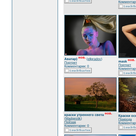
Комментари
нов.
Аватар)
(
ellgradov
)
нов.
mask
Портрет
Портрет
Комментарии: 0
Комментари
нов.
краски утреннего света
Краски ос
(
Madgestik
)
Природа
Пейзаж
Комментари
Комментарии: 0