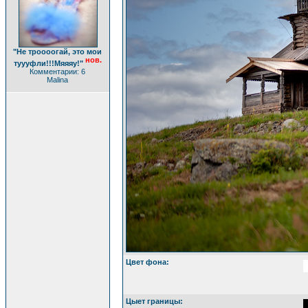
"Не троооогай, это мои
нов.
туууфли!!!Мяяяу!"
Комментарии: 6
Malina
Цвет фона:
Цыет границы: