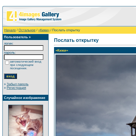
Начало
/
Остальное
/
=Кижи=
/ Послать открытку
Пользователь »
Послать открытку
логин:
=Кижи=
пароль:
автоматический вход
при следующем
посещении.
»
Забыл пароль
»
Регистрация
Случайное изображение