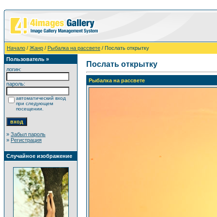
Начало
/
Жанр
/
Рыбалка на рассвете
/ Послать открытку
Пользователь »
Послать открытку
логин:
Рыбалка на рассвете
пароль:
автоматический вход
при следующем
посещении.
»
Забыл пароль
»
Регистрация
Случайное изображение