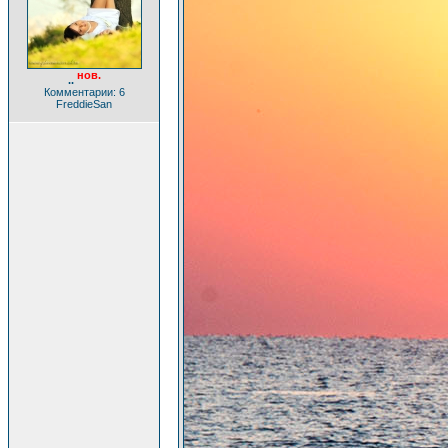
нов.
..
Комментарии: 6
FreddieSan