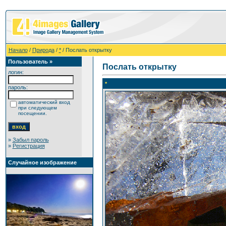
Начало
/
Природа
/
*
/ Послать открытку
Пользователь »
Послать открытку
логин:
*
пароль:
автоматический вход
при следующем
посещении.
»
Забыл пароль
»
Регистрация
Случайное изображение