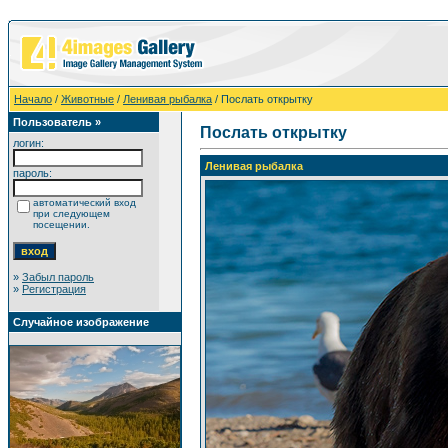
Начало
/
Животные
/
Ленивая рыбалка
/ Послать открытку
Пользователь »
Послать открытку
логин:
Ленивая рыбалка
пароль:
автоматический вход
при следующем
посещении.
»
Забыл пароль
»
Регистрация
Случайное изображение