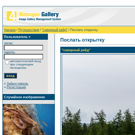
Начало
/
Путешествия
/
"северный рейд"
/ Послать открытку
Пользователь »
Послать открытку
логин:
"северный рейд"
пароль:
автоматический вход
при следующем
посещении.
»
Забыл пароль
»
Регистрация
Случайное изображение