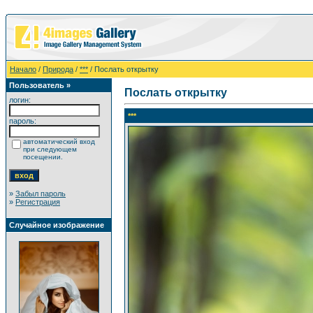
Начало
/
Природа
/
***
/ Послать открытку
Пользователь »
Послать открытку
логин:
***
пароль:
автоматический вход
при следующем
посещении.
»
Забыл пароль
»
Регистрация
Случайное изображение