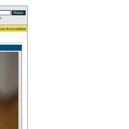
к
вые фотографии