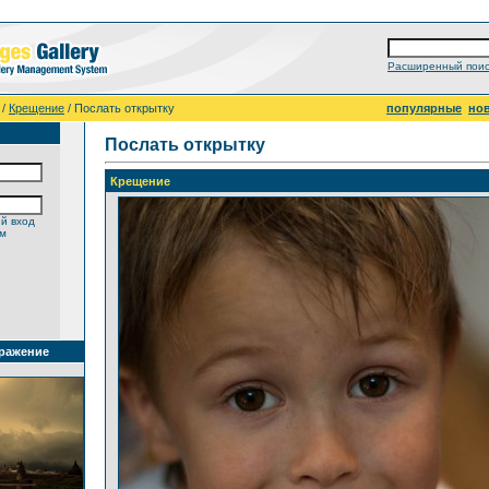
Расширенный поис
/
Крещение
/ Послать открытку
популярные
но
Послать открытку
Крещение
й вход
ем
ражение