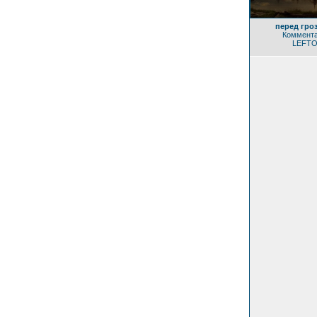
перед гро
Коммента
LEFT