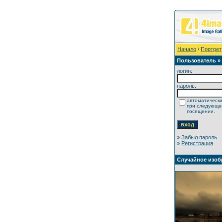
Начало
/
Портрет
Пользователь »
логин:
пароль:
автоматически
при следующ
посещении.
»
Забыл пароль
»
Регистрация
Случайное изоб