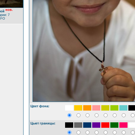
нов.
зой
рии: 7
OFO
Цвет фона:
Цыет границы: