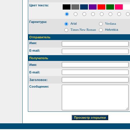
Цвет текста:
Гарнитура:
Arial
Verdana
Times New Roman
Helvetica
Отправитель
Имя:
E-mail:
Получатель
Имя:
E-mail:
Заголовок:
Сообщение: