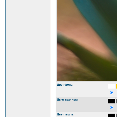
Цвет фона:
Цыет границы:
Цвет текста: