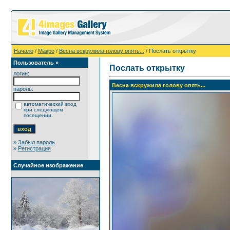
Начало
/
Макро
/
Весна вскружила голову опять...
/ Послать открытку
Пользователь »
Послать открытку
логин:
Весна вскружила голову опять...
пароль:
автоматический вход
при следующем
посещении.
»
Забыл пароль
»
Регистрация
Случайное изображение