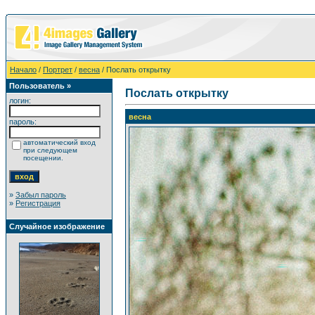
Начало
/
Портрет
/
весна
/ Послать открытку
Пользователь »
Послать открытку
логин:
весна
пароль:
автоматический вход
при следующем
посещении.
»
Забыл пароль
»
Регистрация
Случайное изображение