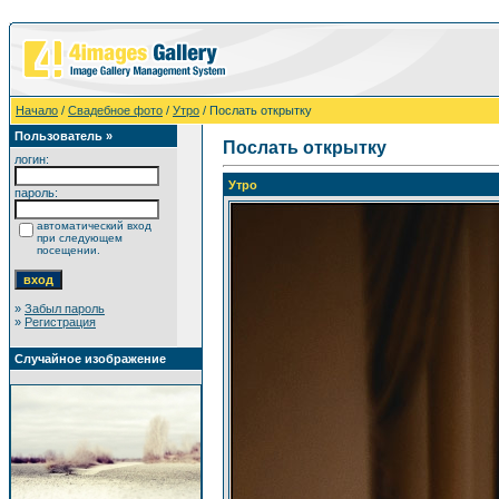
Начало
/
Свадебное фото
/
Утро
/ Послать открытку
Пользователь »
Послать открытку
логин:
Утро
пароль:
автоматический вход
при следующем
посещении.
»
Забыл пароль
»
Регистрация
Случайное изображение