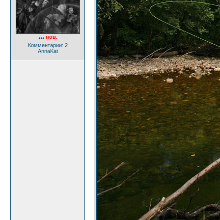
нов.
***
Комментарии: 2
AnnaKat