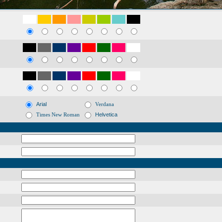
Arial
Verdana
Times New Roman
Helvetica