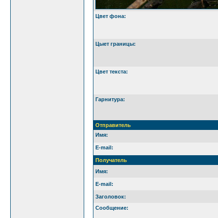
Цвет фона:
Цыет границы:
Цвет текста:
Гарнитура:
Отправитель
Имя:
E-mail:
Получатель
Имя:
E-mail:
Заголовок:
Сообщение: