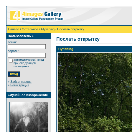
Начало
/
Остальное
/
Flyfishing
/ Послать открытку
Пользователь »
Послать открытку
логин:
Flyfishing
пароль:
автоматический вход
при следующем
посещении.
»
Забыл пароль
»
Регистрация
Случайное изображение