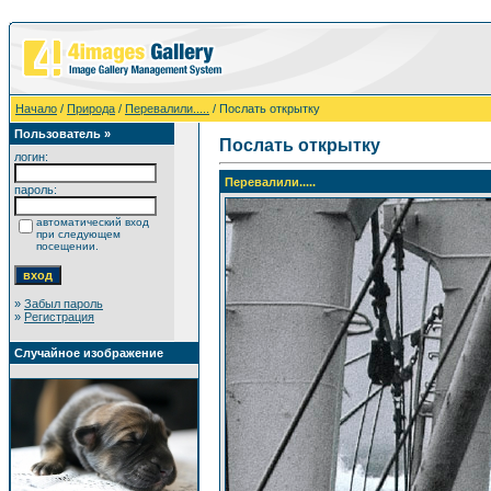
Начало
/
Природа
/
Перевалили.....
/ Послать открытку
Пользователь »
Послать открытку
логин:
Перевалили.....
пароль:
автоматический вход
при следующем
посещении.
»
Забыл пароль
»
Регистрация
Случайное изображение