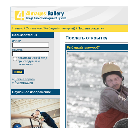
Начало
/
Остальное
/
Рыбацкий гламур:-)))
/ Послать открытку
Пользователь »
Послать открытку
логин:
Рыбацкий гламур:-)))
пароль:
автоматический вход
при следующем
посещении.
»
Забыл пароль
»
Регистрация
Случайное изображение