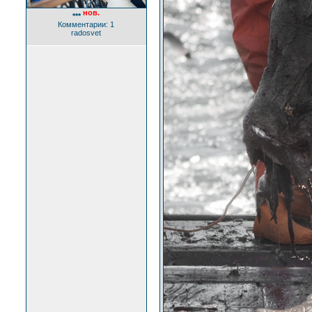
нов.
***
Комментарии: 1
radosvet