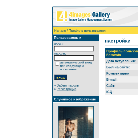
Начало
/ Профиль пользователя
Пользователь »
настройки
логин:
Профиль пользов
пароль:
Fotovoin
Дата вступления:
автоматический вход
при следующем
Был на сайте:
посещении.
Комментарии:
E-mail:
»
Забыл пароль
Сайт:
»
Регистрация
ICQ:
Случайное изображение