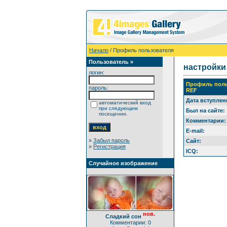
Начало
/ Профиль пользователя
Пользователь »
настройки
логин:
Профиль поль
пароль:
REF
Дата вступлен
автоматический вход
при следующем
Был на сайте:
посещении.
Комментарии:
E-mail:
»
Забыл пароль
Сайт:
»
Регистрация
ICQ:
Случайное изображение
нов.
Сладкий сон
Комментарии: 0