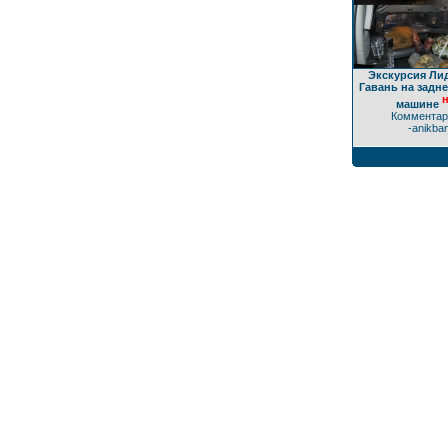
Экскурсия Ли
Гавань на задн
н
машине
Комментар
-anikba