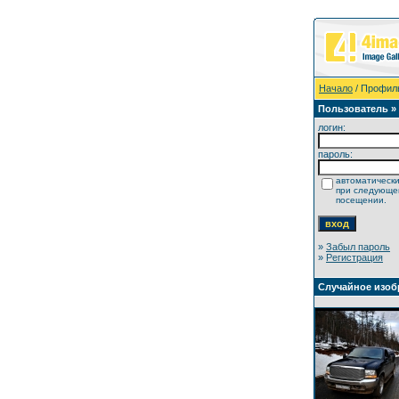
Начало
/ Профил
Пользователь »
логин:
пароль:
автоматически
при следующ
посещении.
»
Забыл пароль
»
Регистрация
Случайное изоб