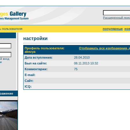
Расширенный поис
ь пользователя
популярные
но
настройки
Профиль пользователя:
Отображать все изображения,
abezya
Дата вступления:
28.04.2010
й вход
ем
Был на сайте:
08.11.2013 10:32
Комментарии:
75
E-mail:
Сайт:
ICQ:
ражение