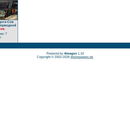
дога-Сов
епрводной
ов.
ии: 7
n-
Powered by
4images
1.10
Copyright © 2002-2026
4homepages.de