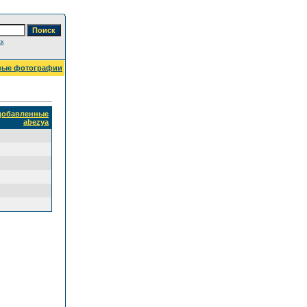
к
вые фотографии
 добавленные
abezya