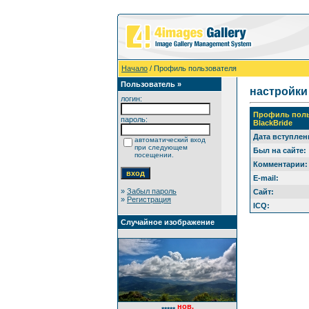
Начало
/ Профиль пользователя
Пользователь »
настройки
логин:
Профиль поль
пароль:
BlackBride
Дата вступлен
автоматический вход
при следующем
Был на сайте:
посещении.
Комментарии:
E-mail:
»
Забыл пароль
Сайт:
»
Регистрация
ICQ:
Случайное изображение
нов.