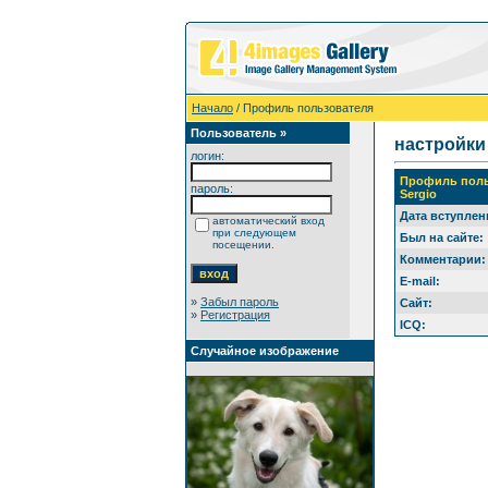
Начало
/ Профиль пользователя
Пользователь »
настройки
логин:
Профиль поль
пароль:
Sergio
Дата вступлен
автоматический вход
при следующем
Был на сайте:
посещении.
Комментарии:
E-mail:
»
Забыл пароль
Сайт:
»
Регистрация
ICQ:
Случайное изображение