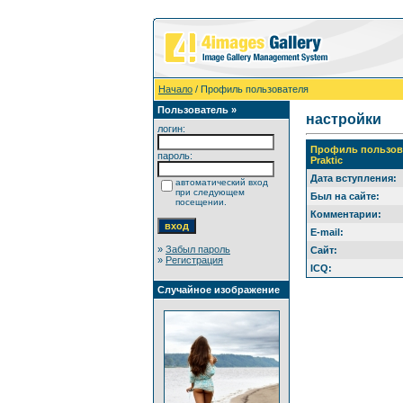
Начало
/ Профиль пользователя
Пользователь »
настройки
логин:
Профиль пользов
пароль:
Praktic
Дата вступления:
автоматический вход
при следующем
Был на сайте:
посещении.
Комментарии:
E-mail:
»
Забыл пароль
Сайт:
»
Регистрация
ICQ:
Случайное изображение