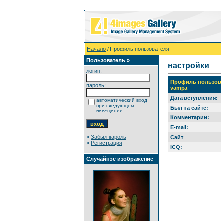
Начало
/ Профиль пользователя
Пользователь »
настройки
логин:
Профиль пользов
пароль:
vampa
Дата вступления:
автоматический вход
при следующем
Был на сайте:
посещении.
Комментарии:
E-mail:
»
Забыл пароль
Сайт:
»
Регистрация
ICQ:
Случайное изображение