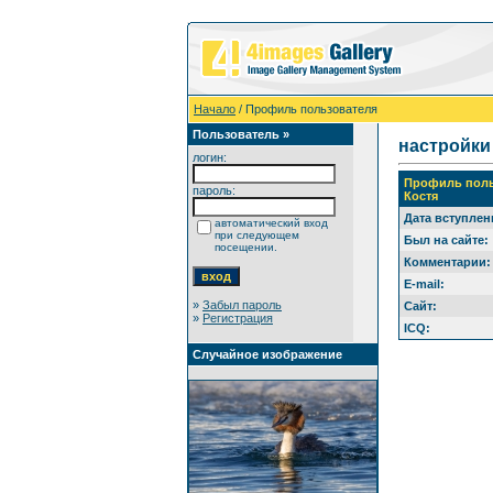
Начало
/ Профиль пользователя
Пользователь »
настройки
логин:
Профиль поль
пароль:
Костя
Дата вступлен
автоматический вход
при следующем
Был на сайте:
посещении.
Комментарии:
E-mail:
»
Забыл пароль
Сайт:
»
Регистрация
ICQ:
Случайное изображение