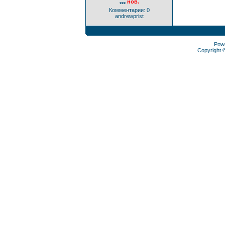
нов.
***
Комментарии: 0
andrewprist
Pow
Copyright