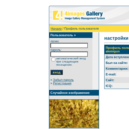
Начало
/ Профиль пользователя
Пользователь »
настройки
логин:
Профиль поль
пароль:
alemigun
Дата вступлен
автоматический вход
при следующем
Был на сайте:
посещении.
Комментарии:
E-mail:
»
Забыл пароль
Сайт:
»
Регистрация
ICQ:
Случайное изображение