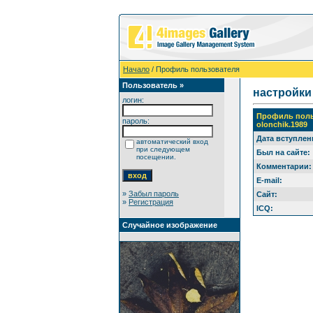
Начало
/ Профиль пользователя
Пользователь »
настройки
логин:
Профиль поль
пароль:
olonchik.1989
Дата вступлен
автоматический вход
при следующем
Был на сайте:
посещении.
Комментарии:
E-mail:
»
Забыл пароль
Сайт:
»
Регистрация
ICQ:
Случайное изображение