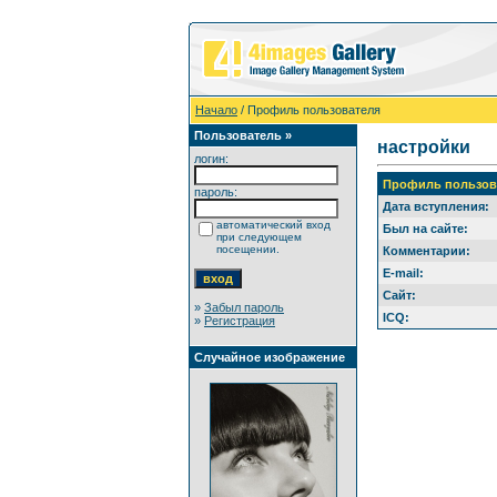
Начало
/ Профиль пользователя
Пользователь »
настройки
логин:
Профиль пользова
пароль:
Дата вступления:
автоматический вход
Был на сайте:
при следующем
посещении.
Комментарии:
E-mail:
Сайт:
»
Забыл пароль
ICQ:
»
Регистрация
Случайное изображение