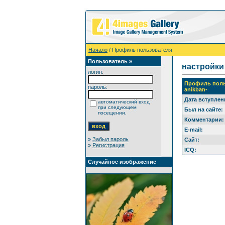
Начало
/ Профиль пользователя
Пользователь »
настройки
логин:
Профиль поль
пароль:
anikban-
Дата вступлен
автоматический вход
при следующем
Был на сайте:
посещении.
Комментарии:
E-mail:
»
Забыл пароль
Сайт:
»
Регистрация
ICQ:
Случайное изображение