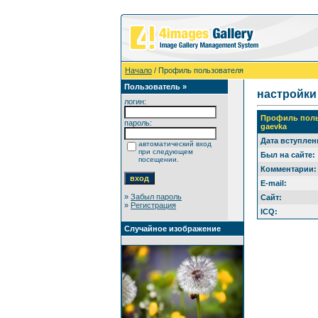
Начало
/ Профиль пользователя
Пользователь »
настройки
логин:
Профиль поль
пароль:
gaevka
Дата вступлен
автоматический вход
при следующем
Был на сайте:
посещении.
Комментарии:
E-mail:
»
Забыл пароль
Сайт:
»
Регистрация
ICQ:
Случайное изображение