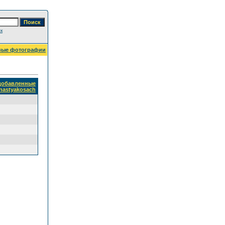
к
вые фотографии
 добавленные
nastyakosach