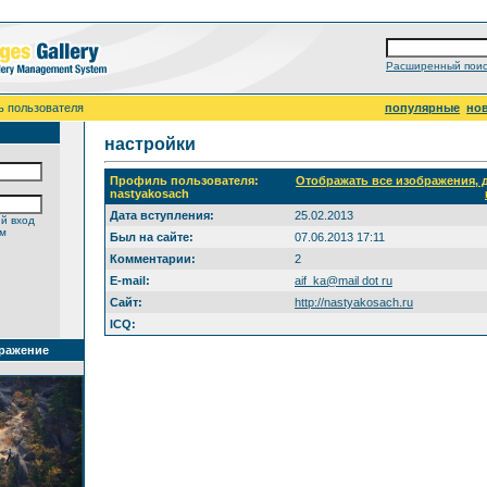
Расширенный поис
ь пользователя
популярные
но
настройки
Профиль пользователя:
Отображать все изображения,
nastyakosach
Дата вступления:
25.02.2013
й вход
ем
Был на сайте:
07.06.2013 17:11
Комментарии:
2
E-mail:
aif_ka@mail dot ru
Сайт:
http://nastyakosach.ru
ICQ:
ражение