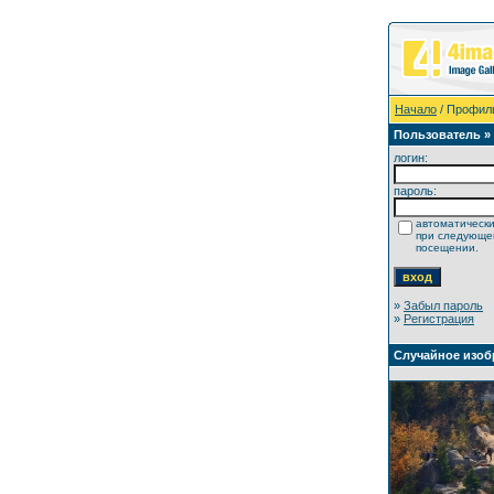
Начало
/ Профил
Пользователь »
логин:
пароль:
автоматически
при следующ
посещении.
»
Забыл пароль
»
Регистрация
Случайное изоб