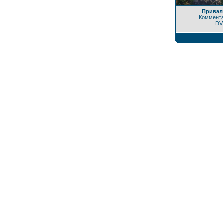
Привал
Коммента
DV