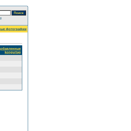
к
вые фотографии
 добавленные
kongurtag