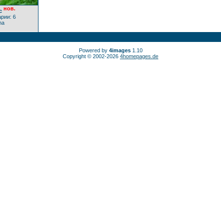
нов.
с
рии: 6
na
Powered by
4images
1.10
Copyright © 2002-2026
4homepages.de