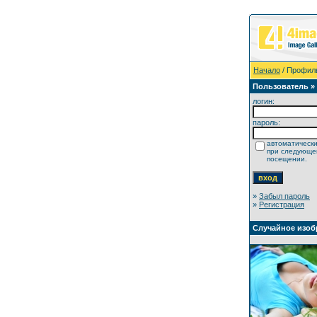
Начало
/ Профил
Пользователь »
логин:
пароль:
автоматически
при следующ
посещении.
»
Забыл пароль
»
Регистрация
Случайное изоб