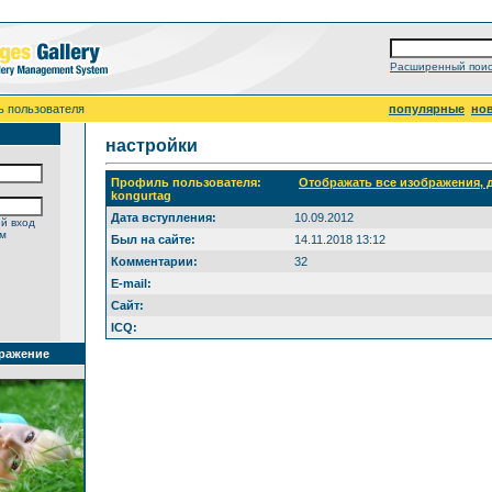
Расширенный поис
ь пользователя
популярные
но
настройки
Профиль пользователя:
Отображать все изображения,
kongurtag
Дата вступления:
10.09.2012
й вход
ем
Был на сайте:
14.11.2018 13:12
Комментарии:
32
E-mail:
Сайт:
ICQ:
ражение