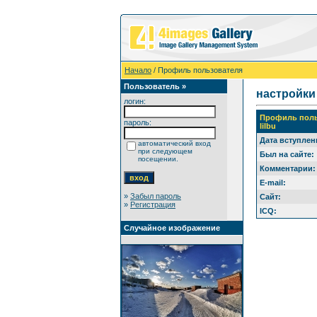
Начало
/ Профиль пользователя
Пользователь »
настройки
логин:
Профиль поль
пароль:
lilbu
Дата вступлен
автоматический вход
при следующем
Был на сайте:
посещении.
Комментарии:
E-mail:
»
Забыл пароль
Сайт:
»
Регистрация
ICQ:
Случайное изображение