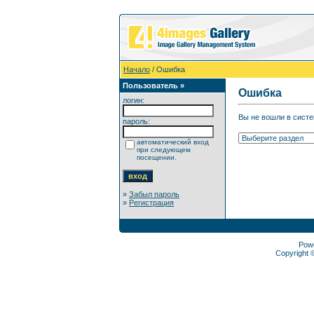
Начало
/ Ошибка
Пользователь »
Ошибка
логин:
Вы не вошли в систе
пароль:
автоматический вход
при следующем
посещении.
»
Забыл пароль
»
Регистрация
Pow
Copyright