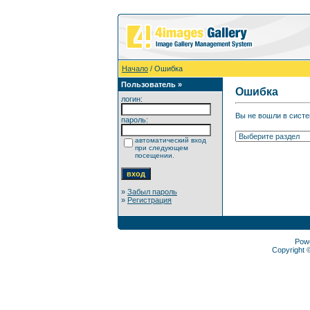
Начало
/ Ошибка
Пользователь »
Ошибка
логин:
Вы не вошли в систе
пароль:
автоматический вход
при следующем
посещении.
»
Забыл пароль
»
Регистрация
Pow
Copyright