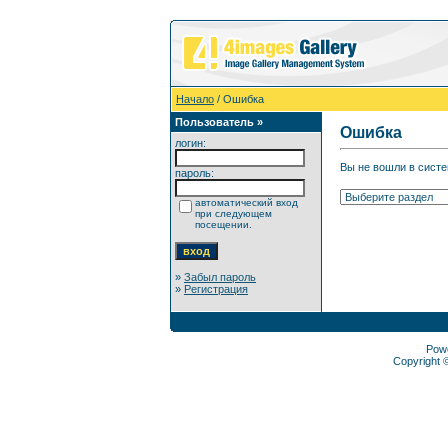
Начало
/ Ошибка
Пользователь »
Ошибка
логин:
Вы не вошли в систе
пароль:
автоматический вход
при следующем
посещении.
»
Забыл пароль
»
Регистрация
Pow
Copyright