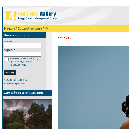
Начало
/
Свадебное фото
/ ***
Пользователь »
нов.
***
логин:
пароль:
автоматический вход
при следующем
посещении.
»
Забыл пароль
»
Регистрация
Случайное изображение