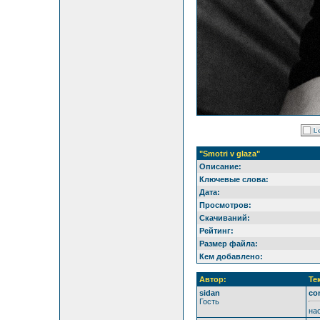
"Smotri v glaza"
Описание:
Ключевые слова:
Дата:
Просмотров:
Скачиваний:
Рейтинг:
Размер файла:
Кем добавлено:
Автор:
Те
sidan
co
Гость
на