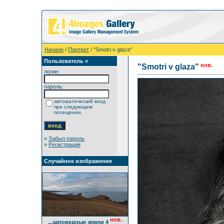
Начало
/
Портрет
/ "Smotri v glaza"
Пользователь »
нов.
"Smotri v glaza"
логин:
пароль:
автоматический вход
при следующем
посещении.
»
Забыл пароль
»
Регистрация
Случайное изображение
нов.
...заповедные земли 4