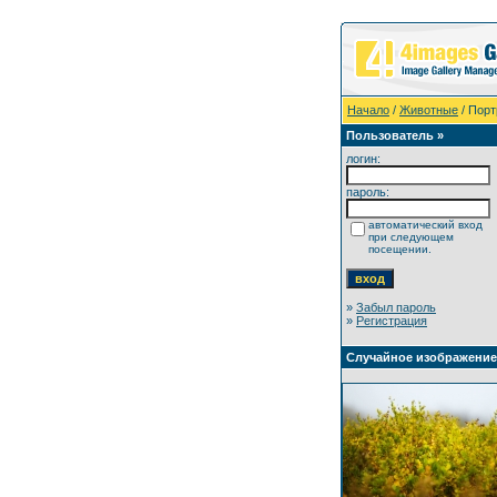
Начало
/
Животные
/ Порт
Пользователь »
логин:
пароль:
автоматический вход
при следующем
посещении.
»
Забыл пароль
»
Регистрация
Случайное изображение