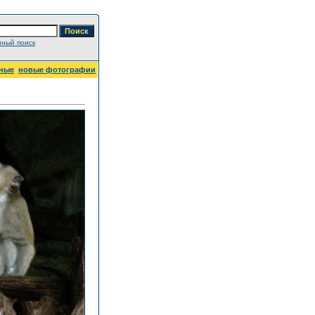
ный поиск
ные
новые фотографии