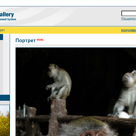
Расширен
рет
популяр
нов.
Портрет