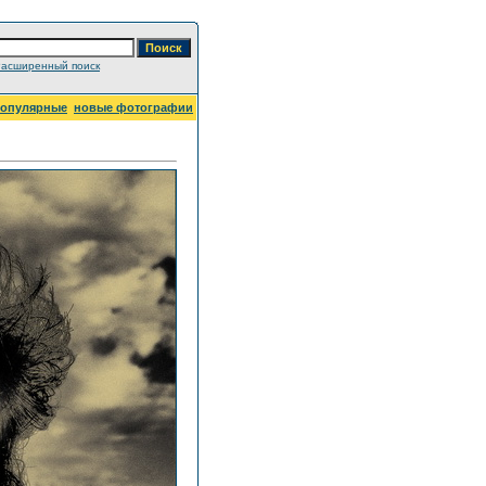
асширенный поиск
опулярные
новые фотографии