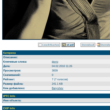
Катерина
Описание:
Ключевые слова:
фото
Дата:
04.02.2010 11:26
Просмотров:
3839
Скачиваний:
0
Рейтинг:
7 (7 голосов)
Размер файла:
241.1 KB
Кем добавлено:
Baryshev
IPTC Info
Имя объекта:
EXIF Info