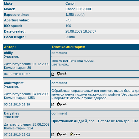
Make:
Canon
Model:
Canon EOS 500D
Exposure time:
1/250 sec(s)
Aperture value:
F/8
ISO speed:
100
Date created:
28.08.2009 18:52:57
Focal length:
25mm
Автор:
Текст комментария:
chilly
comment
Участник
только вот тень под носом.
Дата вступления: 07.12.2009
цвета нра..
Комментарии: 39
04.02.2010 13:57
andrewprist
comment
Участник
Обработка понравилась.А вот немного выше бюста де
Дата вступления: 04.09.2009
кажется очень похожа на женский профиль.Это задумк
Комментарии: 1353
и ворота?В любом случае здорово!
05.02.2010 02:39
Baryshev
comment
Участник
Пристяжнюк Андрей
, спс....Нет это не тень дев...Это 
Дата вступления: 25.06.2009
Комментарии: 214
07.02.2010 22:02