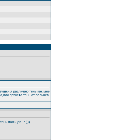
вушки я различаю тень,как мне
а,или пртосто тень от пальцев
тень пальцев...:-)))