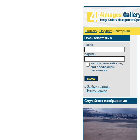
Начало
/
Портрет
/ Катерина
Пользователь »
логин:
пароль:
автоматический вход
при следующем
посещении.
»
Забыл пароль
»
Регистрация
Случайное изображение