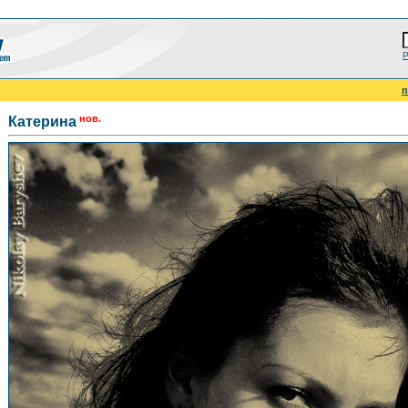
Р
п
нов.
Катерина